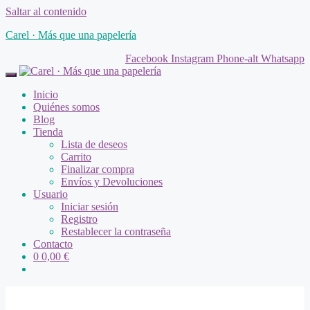
Saltar al contenido
Carel · Más que una papelería
Facebook
Instagram
Phone-alt
Whatsapp
Inicio
Quiénes somos
Blog
Tienda
Lista de deseos
Carrito
Finalizar compra
Envíos y Devoluciones
Usuario
Iniciar sesión
Registro
Restablecer la contraseña
Contacto
0
0,00
€