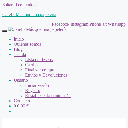
Saltar al contenido
Carel · Más que una papelería
Facebook
Instagram
Phone-alt
Whatsapp
Inicio
Quiénes somos
Blog
Tienda
Lista de deseos
Carrito
Finalizar compra
Envíos y Devoluciones
Usuario
Iniciar sesión
Registro
Restablecer la contraseña
Contacto
0
0,00
€