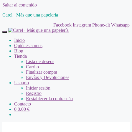
Saltar al contenido
Carel · Más que una papelería
Facebook
Instagram
Phone-alt
Whatsapp
Inicio
Quiénes somos
Blog
Tienda
Lista de deseos
Carrito
Finalizar compra
Envíos y Devoluciones
Usuario
Iniciar sesión
Registro
Restablecer la contraseña
Contacto
0
0,00
€