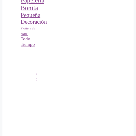
Papelería
Bonita
Pequeña
Decoración
Plotters de
corte
Todo
Tiempo
carel.papeleriacreativa
Síguenos en Instagram