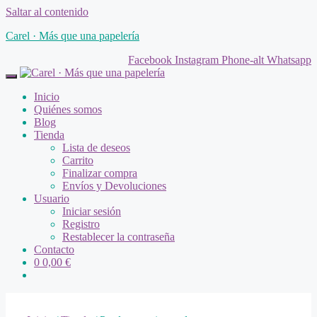
Saltar al contenido
Carel · Más que una papelería
Facebook
Instagram
Phone-alt
Whatsapp
Inicio
Quiénes somos
Blog
Tienda
Lista de deseos
Carrito
Finalizar compra
Envíos y Devoluciones
Usuario
Iniciar sesión
Registro
Restablecer la contraseña
Contacto
0
0,00
€