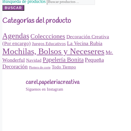
Búsqueda de productos
BUSCAR
Categorías del producto
Agendas
Coleccciones
Decoración Creativa
La Vecina Rubia
(Por encargo)
Juegos Educativos
Mochilas, Bolsos y Neceseres
Mr.
Papelería Bonita
Pequeña
Wonderful
Navidad
Decoración
Todo Tiempo
Plotters de corte
carel.papeleriacreativa
Síguenos en Instagram