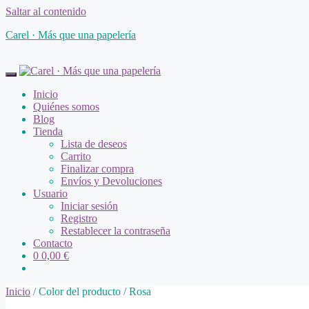
Saltar al contenido
Carel · Más que una papelería
Inicio
Quiénes somos
Blog
Tienda
Lista de deseos
Carrito
Finalizar compra
Envíos y Devoluciones
Usuario
Iniciar sesión
Registro
Restablecer la contraseña
Contacto
0
0,00
€
Inicio
/ Color del producto / Rosa